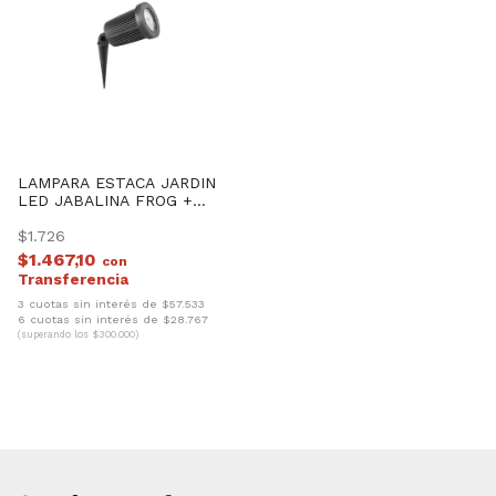
LAMPARA ESTACA JARDIN
LED JABALINA FROG +
DICROLED
$1.726
$1.467,10
con
3 cuotas sin interés de $57.533
6 cuotas sin interés de $28.767
(superando los $300.000)