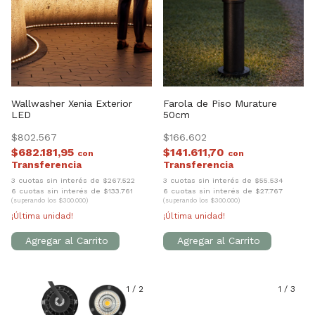
Wallwasher Xenia Exterior
Farola de Piso Murature
LED
50cm
$802.567
$166.602
$682.181,95
$141.611,70
con
con
3 cuotas sin interés de $267.522
3 cuotas sin interés de $55.534
6 cuotas sin interés de $133.761
6 cuotas sin interés de $27.767
(superando los $300.000)
(superando los $300.000)
¡Última unidad!
¡Última unidad!
1
/
2
1
/
3