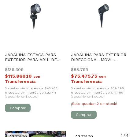
JABALINA ESTACA PARA
JABALINA PARA EXTERIOR
EXTERIOR PARA AR111 DE
DIRECCIONAL MOVIL
FUNDICIÓN DE ALUMINIO
ALUMINIO *** SIN LAMPARA
$136.306
***
$88.795
$115.860,10
$75.475,75
con
con
3 cuotas sin interés de $45.435
3 cuotas sin interés de $29.598
6 cuotas sin interés de $22.718
6 cuotas sin interés de $14.799
(superando los $300.000)
(superando los $300.000)
¡Solo quedan
2
en stock!
1
/
3
1
/
4