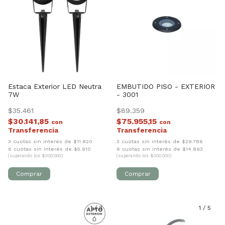
Estaca Exterior LED Neutra
EMBUTIDO PISO - EXTERIOR
7W
- 3001
$35.461
$89.359
$30.141,85
$75.955,15
con
con
3 cuotas sin interés de $11.820
3 cuotas sin interés de $29.786
6 cuotas sin interés de $5.910
6 cuotas sin interés de $14.893
(superando los $300.000)
(superando los $300.000)
1
/
3
1
/
5