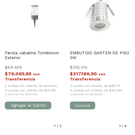
Farola Jabalina Tomkinson
EMBUTIDO GARTEN DE PISO
Exterior
3W
$89.489
$255.514
$76.065,65
$217.186,90
con
con
3 cuotas sin interés de $29.830
3 cuotas sin interés de $85.171
6 cuotas sin interés de $14.915
6 cuotas sin interés de $42.586
(superando los $300.000)
(superando los $300.000)
1
/
2
1
/
4