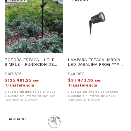
TOTORA ESTACA - LELE
LAMPARA ESTACA JARDIN
SIMPLE - FUNDICION DE
LED JABALINA FROG ***
ALUMINIO
SIN LAMPARA ***
$147.625
$44.087
$125.481,25
$37.473,95
con
con
3 cuotas sin interés de $49.208
3 cuotas sin interés de $14.696
6 cuotas sin interés de $24.604
6 cuotas sin interés de $7.348
(superando los $300.000)
(superando los $300.000)
1
/
4