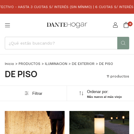
IVO - HASTA 3 CUOTAS S/ INTERÉS (SIN MÍNIMO) | 6 CUOTAS S/ INTERÉS (
0
Inicio
>
PRODUCTOS
>
ILUMINACION
>
DE EXTERIOR
>
DE PISO
DE PISO
11 productos
Ordenar por:
Filtrar
Más nuevo al más viejo
1
/
5