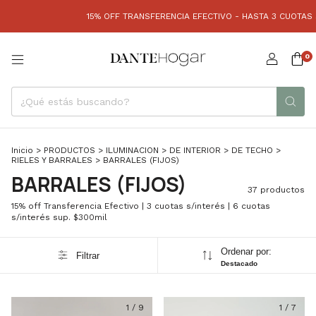
15% OFF TRANSFERENCIA EFECTIVO - HASTA 3 CUOTAS S/ INTERÉS 
0
Inicio
>
PRODUCTOS
>
ILUMINACION
>
DE INTERIOR
>
DE TECHO
>
RIELES Y BARRALES
>
BARRALES (FIJOS)
BARRALES (FIJOS)
37 productos
15% off Transferencia Efectivo | 3 cuotas s/interés | 6 cuotas
s/interés sup. $300mil
Ordenar por:
Filtrar
Destacado
1
/
9
1
/
7