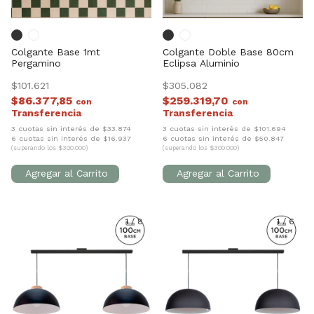
Colgante Base 1mt
Colgante Doble Base 80cm
Pergamino
Eclipsa Aluminio
$101.621
$305.082
$86.377,85
$259.319,70
con
con
3 cuotas sin interés de $33.874
3 cuotas sin interés de $101.694
6 cuotas sin interés de $16.937
6 cuotas sin interés de $50.847
(superando los $300.000)
(superando los $300.000)
1
/
8
1
/
6