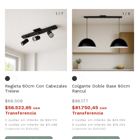
1
/
7
1
/
6
Regleta 60cm Con Cabezales
Colgante Doble Base 80cm
Trelew
Rancul
$66.509
$96.177
$56.532,65
$81.750,45
con
con
3 cuotas sin interés de $22.170
3 cuotas sin interés de $32.059
6 cuotas sin interés de $11.085
6 cuotas sin interés de $16.030
(superando los $300.000)
(superando los $300.000)