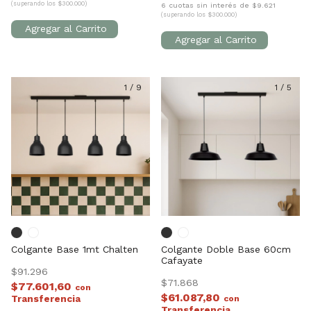
(superando los $300.000)
6 cuotas sin interés de $9.621
(superando los $300.000)
1
/
9
1
/
5
Colgante Base 1mt Chalten
Colgante Doble Base 60cm
Cafayate
$91.296
$71.868
$77.601,60
con
$61.087,80
con