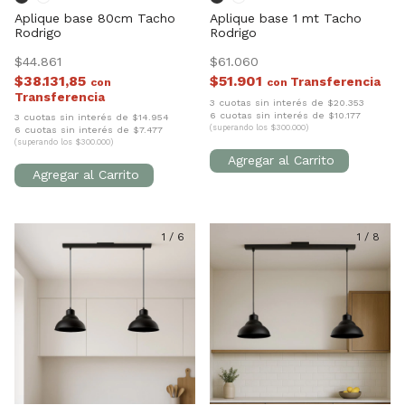
Aplique base 80cm Tacho
Aplique base 1 mt Tacho
Rodrigo
Rodrigo
$44.861
$61.060
$38.131,85
$51.901
con
con
3 cuotas sin interés de $20.353
6 cuotas sin interés de $10.177
3 cuotas sin interés de $14.954
(superando los $300.000)
6 cuotas sin interés de $7.477
(superando los $300.000)
1
/
6
1
/
8