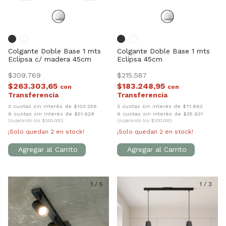
Colgante Doble Base 1 mts
Colgante Doble Base 1 mts
Eclipsa c/ madera 45cm
Eclipsa 45cm
$309.769
$215.587
$263.303,65
$183.248,95
con
con
3 cuotas sin interés de $103.256
3 cuotas sin interés de $71.862
6 cuotas sin interés de $51.628
6 cuotas sin interés de $35.931
(superando los $300.000)
(superando los $300.000)
¡Solo quedan
2
en stock!
¡Solo quedan
2
en stock!
1
/
5
1
/
3