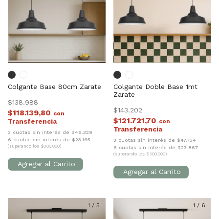
Colgante Base 80cm Zarate
Colgante Doble Base 1mt
Zarate
$138.988
$143.202
$118.139,80
con
$121.721,70
con
3 cuotas sin interés de $46.329
6 cuotas sin interés de $23.165
3 cuotas sin interés de $47.734
(superando los $300.000)
6 cuotas sin interés de $23.867
(superando los $300.000)
1
/
5
1
/
6