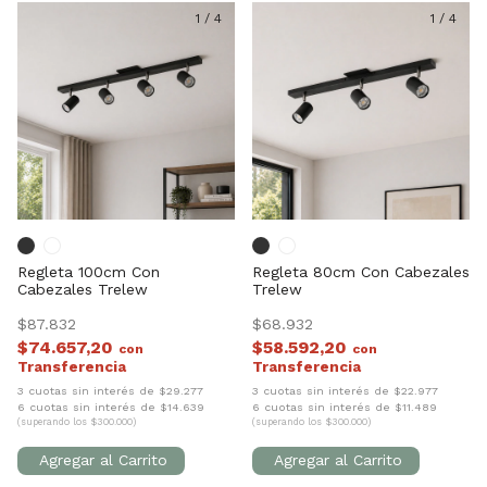
1
/
4
1
/
4
Regleta 100cm Con
Regleta 80cm Con Cabezales
Cabezales Trelew
Trelew
$87.832
$68.932
$74.657,20
$58.592,20
con
con
3 cuotas sin interés de $29.277
3 cuotas sin interés de $22.977
6 cuotas sin interés de $14.639
6 cuotas sin interés de $11.489
(superando los $300.000)
(superando los $300.000)