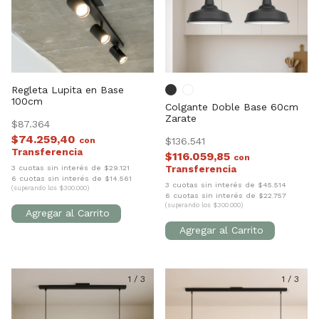
Regleta Lupita en Base
100cm
Colgante Doble Base 60cm
Zarate
$87.364
$74.259,40
con
$136.541
$116.059,85
con
3 cuotas sin interés de $29.121
6 cuotas sin interés de $14.561
3 cuotas sin interés de $45.514
(superando los $300.000)
6 cuotas sin interés de $22.757
(superando los $300.000)
1
/
3
1
/
3