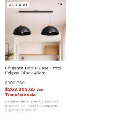
1
/
4
Colgante Doble Base 1 mts
Eclipsa Block 45cm
$309.769
$263.303,65
con
3 cuotas sin interés de $103.256
6 cuotas sin interés de $51.628
(superando los $300.000)