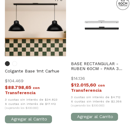
BASE RECTANGULAR -
RUBEN 60CM - PARA 3
Colgante Base 1mt Carhue
LUCES
$14.136
$104.469
$12.015,60
con
$88.798,65
con
3 cuotas sin interés de $4.712
3 cuotas sin interés de $34.823
6 cuotas sin interés de $2.356
6 cuotas sin interés de $17.412
(superando los $300.000)
(superando los $300.000)