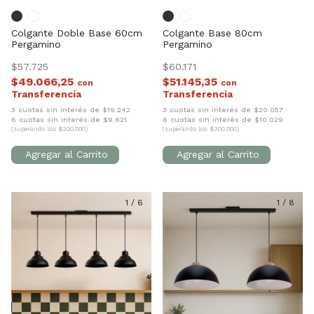
Colgante Doble Base 60cm
Colgante Base 80cm
Pergamino
Pergamino
$57.725
$60.171
$49.066,25
$51.145,35
con
con
3 cuotas sin interés de $19.242
3 cuotas sin interés de $20.057
6 cuotas sin interés de $9.621
6 cuotas sin interés de $10.029
(superando los $300.000)
(superando los $300.000)
1
/
6
1
/
8