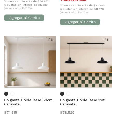
3 cuotas sin interés de $30.432
6 cuotas sin interés de $15.216
3 cuotas sin interés de $23.956
(superando los $300.000)
6 cuotas sin interés de $11.978
(superando los $300.000)
1
/
6
1
/
5
Colgante Doble Base 80cm
Colgante Doble Base 1mt
Cafayate
Cafayate
$74.315
$78.529