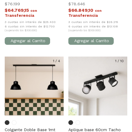
$76.199
$78.646
$64.769,15
$66.849,10
con
con
3 cuotas sin interés de $25.400
3 cuotas sin interés de $26.215
6 cuotas sin interés de $12.700
6 cuotas sin interés de $13.108
(superando los $300.000)
(superando los $300.000)
1
/
4
1
/
10
Colgante Doble Base 1mt
Aplique base 60cm Tacho