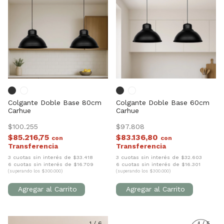
Colgante Doble Base 80cm
Colgante Doble Base 60cm
Carhue
Carhue
$100.255
$97.808
$85.216,75
$83.136,80
con
con
3 cuotas sin interés de $33.418
3 cuotas sin interés de $32.603
6 cuotas sin interés de $16.709
6 cuotas sin interés de $16.301
(superando los $300.000)
(superando los $300.000)
1
/
6
1
/
5