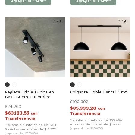
1
/
5
1
/
6
Regleta Triple Lupita en
Colgante Doble Rancul 1 mt
Base 80cm + Dicroled
$100.392
$74.263
$85.333,20
con
$63.123,55
con
3 cuotas sin interés de $33.464
6 cuotas sin interés de $16.732
3 cuotas sin interés de $24.754
(superando los $300.000)
6 cuotas sin interés de $12.377
(superando los $300.000)