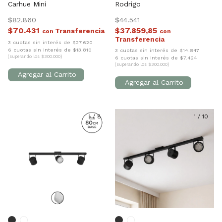
Carhue Mini
Rodrigo
$82.860
$44.541
$70.431
$37.859,85
con
con
3 cuotas sin interés de $27.620
6 cuotas sin interés de $13.810
3 cuotas sin interés de $14.847
(superando los $300.000)
6 cuotas sin interés de $7.424
(superando los $300.000)
1
/
8
1
/
10