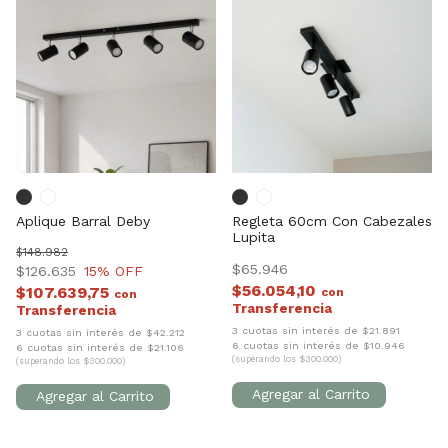
Aplique Barral Deby
Regleta 60cm Con Cabezales
Lupita
$148.982
$65.946
$126.635
15
% OFF
$56.054,10
$107.639,75
con
con
3 cuotas sin interés de $21.891
3 cuotas sin interés de $42.212
6 cuotas sin interés de $10.946
6 cuotas sin interés de $21.106
(superando los $300.000)
(superando los $300.000)