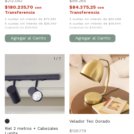
$212.042
$99.265
$180.235,70
$84.375,25
con
con
3 cuotas sin interés de $70.681
3 cuotas sin interés de $33.088
6 cuotas sin interés de $35.340
6 cuotas sin interés de $16.544
(superando los $300.000)
(superando los $300.000)
1
/
7
1
/
7
Velador Teo Dorado
Riel 2 metros + Cabezales
$126.179
Lupita