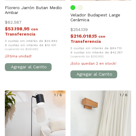
Florero Jarrón Butan Medio
Ambar
Velador Budapest Large
Cerámica
$62.587
$53.198,95
con
$254.139
$216.018,15
con
3 cuotas sin interés de $20.862
6 cuotas sin interés de $10.431
3 cuotas sin interés de $84.713
(superando los $300.000)
6 cuotas sin interés de $42.357
¡Última unidad!
(superando los $300.000)
¡Solo quedan
2
en stock!
1
/
6
1
/
6