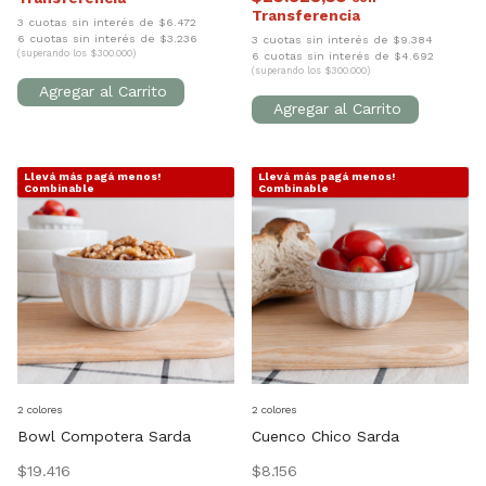
3 cuotas sin interés de $6.472
6 cuotas sin interés de $3.236
3 cuotas sin interés de $9.384
(superando los $300.000)
6 cuotas sin interés de $4.692
(superando los $300.000)
Llevá más pagá menos!
Llevá más pagá menos!
1
/
5
1
/
7
Combinable
Combinable
2 colores
2 colores
Bowl Compotera Sarda
Cuenco Chico Sarda
$19.416
$8.156