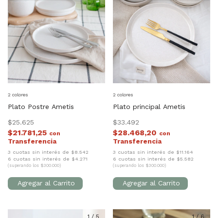
2 colores
2 colores
Plato Postre Ametis
Plato principal Ametis
$25.625
$33.492
$21.781,25
$28.468,20
con
con
3 cuotas sin interés de $8.542
3 cuotas sin interés de $11.164
6 cuotas sin interés de $4.271
6 cuotas sin interés de $5.582
(superando los $300.000)
(superando los $300.000)
1
/
5
1
/
6