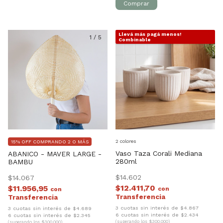
Llevá más pagá menos!
1
/
5
1
/
9
Combinable
2 colores
15% OFF COMPRANDO 2 O MÁS
Vaso Taza Corali Mediana
ABANICO - MAVER LARGE -
280ml
BAMBU
$14.602
$14.067
$12.411,70
$11.956,95
con
con
3 cuotas sin interés de $4.867
3 cuotas sin interés de $4.689
6 cuotas sin interés de $2.434
6 cuotas sin interés de $2.345
(superando los $300.000)
(superando los $300.000)