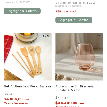
(superando los $300.000)
6 cuotas sin interés de $6.065
(superando los $300.000)
¡Última unidad!
1
/
5
1
/
3
Set 4 Utensilios Piero Bambu
Florero Jarrón Birmania
Sunshine Medio
$5.749
$52.247
$4.886,65
con
$44.409,95
con