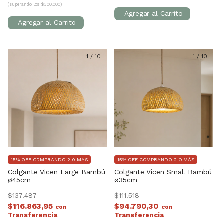
(superando los $300.000)
1
/
10
1
/
10
15% OFF COMPRANDO 2 O MÁS
15% OFF COMPRANDO 2 O MÁS
Colgante Vicen Large Bambú
Colgante Vicen Small Bambú
ø45cm
ø35cm
$137.487
$111.518
$116.863,95
$94.790,30
con
con