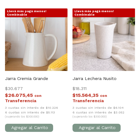
Llevá más pagá menos!
Llevá más pagá menos!
1
/
5
1
/
3
Combinable
Combinable
Jarra Cremia Grande
Jarra Lechera Nusito
$30.677
$18.311
$26.075,45
$15.564,35
con
con
3 cuotas sin interés de $10.226
3 cuotas sin interés de $6.104
6 cuotas sin interés de $5.113
6 cuotas sin interés de $3.052
(superando los $300.000)
(superando los $300.000)