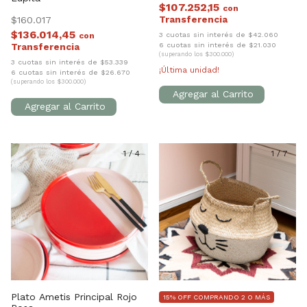
$107.252,15
con
$160.017
$136.014,45
3 cuotas sin interés de $42.060
con
6 cuotas sin interés de $21.030
(superando los $300.000)
3 cuotas sin interés de $53.339
¡Última unidad!
6 cuotas sin interés de $26.670
(superando los $300.000)
1
/
4
1
/
7
Plato Ametis Principal Rojo
15% OFF COMPRANDO 2 O MÁS