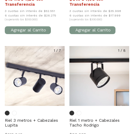
3 cuotas sin interés de $52.551
3 cuotas sin interés de $35.998
6 cuotas sin interés de $26.275
6 cuotas sin interés de $17.999
(superando los $300.000)
(superando los $300.000)
1
/
7
1
/
8
Riel 3 metros + Cabezales
Riel 1 metro + Cabezales
Lupita
Tacho Rodrigo