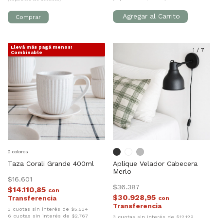
Llevá más pagá menos!
1
/
9
1
/
7
Combinable
2 colores
Taza Corali Grande 400ml
Aplique Velador Cabecera
Merlo
$16.601
$36.387
$14.110,85
con
$30.928,95
con
3 cuotas sin interés de $5.534
6 cuotas sin interés de $2.767
3 cuotas sin interés de $12.129