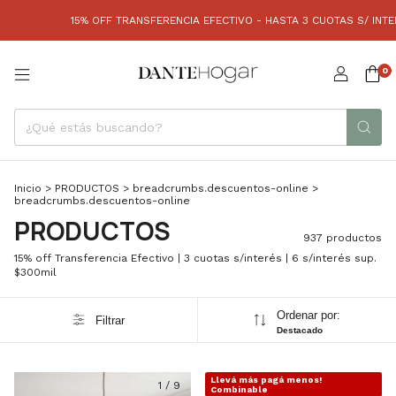
F TRANSFERENCIA EFECTIVO - HASTA 3 CUOTAS S/ INTERÉS (SIN MÍNIMO) | 6
0
Inicio
>
PRODUCTOS
>
breadcrumbs.descuentos-online
>
breadcrumbs.descuentos-online
PRODUCTOS
937 productos
15% off Transferencia Efectivo | 3 cuotas s/interés | 6 s/interés sup.
$300mil
Ordenar por:
Filtrar
Destacado
Llevá más pagá menos!
1
/
9
1
/
5
Combinable