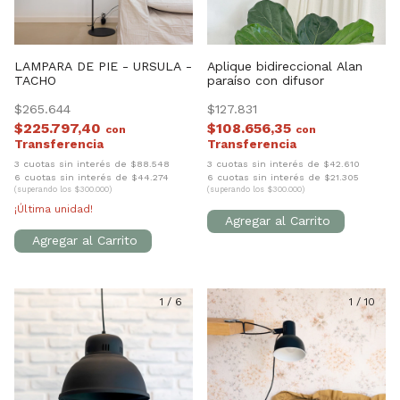
LAMPARA DE PIE - URSULA -
Aplique bidireccional Alan
TACHO
paraíso con difusor
$265.644
$127.831
$225.797,40
$108.656,35
con
con
3 cuotas sin interés de $88.548
3 cuotas sin interés de $42.610
6 cuotas sin interés de $44.274
6 cuotas sin interés de $21.305
(superando los $300.000)
(superando los $300.000)
¡Última unidad!
1
/
6
1
/
10