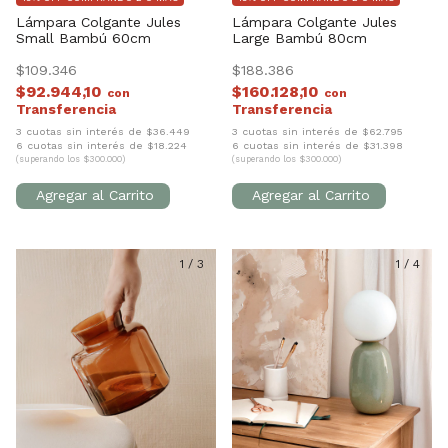
Lámpara Colgante Jules
Lámpara Colgante Jules
Small Bambú 60cm
Large Bambú 80cm
$109.346
$188.386
$92.944,10
$160.128,10
con
con
3 cuotas sin interés de $36.449
3 cuotas sin interés de $62.795
6 cuotas sin interés de $18.224
6 cuotas sin interés de $31.398
(superando los $300.000)
(superando los $300.000)
1
/
3
1
/
4