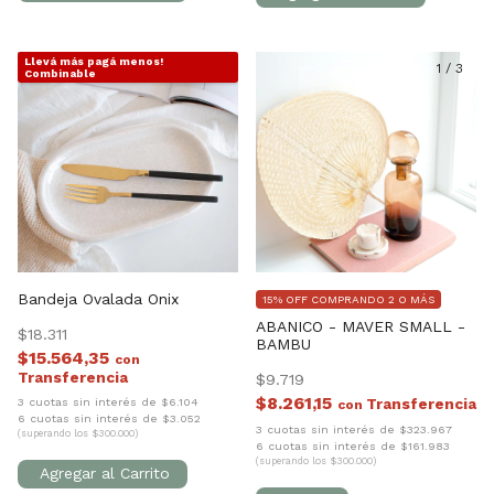
Llevá más pagá menos!
1
/
7
1
/
3
Combinable
Bandeja Ovalada Onix
15% OFF COMPRANDO 2 O MÁS
ABANICO - MAVER SMALL -
$18.311
BAMBU
$15.564,35
con
$9.719
$8.261,15
3 cuotas sin interés de $6.104
con
6 cuotas sin interés de $3.052
3 cuotas sin interés de $323.967
(superando los $300.000)
6 cuotas sin interés de $161.983
(superando los $300.000)