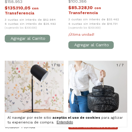
$100.386
$158.953
$85.328,10
$135.110,05
con
con
3 cuotas sin interés de $33.462
3 cuotas sin interés de $52.984
6 cuotas sin interés de $16.731
6 cuotas sin interés de $26.492
(superando los $300.000)
(superando los $300.000)
¡Última unidad!
1
/
10
1
/
7
Al navegar por este sitio
aceptás el uso de cookies
para agilizar
tu experiencia de compra.
Entendido
Velador Florida
15% OFF COMPRANDO 2 O MÁS