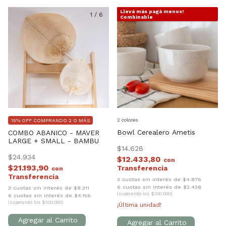
Llevá más pagá menos!
1
/
6
1
/
7
Combinable
2 colores
15% OFF COMPRANDO 2 O MÁS
Bowl Cerealero Ametis
COMBO ABANICO - MAVER
LARGE + SMALL - BAMBU
$14.628
$24.934
$12.433,80
con
$21.193,90
con
3 cuotas sin interés de $4.876
6 cuotas sin interés de $2.438
3 cuotas sin interés de $8.311
(superando los $300.000)
6 cuotas sin interés de $4.156
(superando los $300.000)
¡Última unidad!