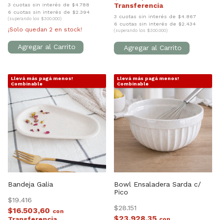
3 cuotas sin interés de $4.788
6 cuotas sin interés de $2.394
3 cuotas sin interés de $4.867
(superando los $300.000)
6 cuotas sin interés de $2.434
¡Solo quedan
2
en stock!
(superando los $300.000)
Llevá más pagá menos!
Llevá más pagá menos!
1
/
5
1
/
8
Combinable
Combinable
Bandeja Galia
Bowl Ensaladera Sarda c/
Pico
$19.416
$28.151
$16.503,60
con
$23.928,35
con