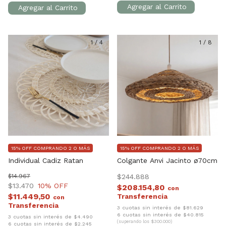
1
/
4
1
/
8
15% OFF COMPRANDO 2 O MÁS
15% OFF COMPRANDO 2 O MÁS
Individual Cadiz Ratan
Colgante Anvi Jacinto ø70cm
$14.967
$244.888
$13.470
10
% OFF
$208.154,80
con
$11.449,50
con
3 cuotas sin interés de $81.629
6 cuotas sin interés de $40.815
3 cuotas sin interés de $4.490
(superando los $300.000)
6 cuotas sin interés de $2.245