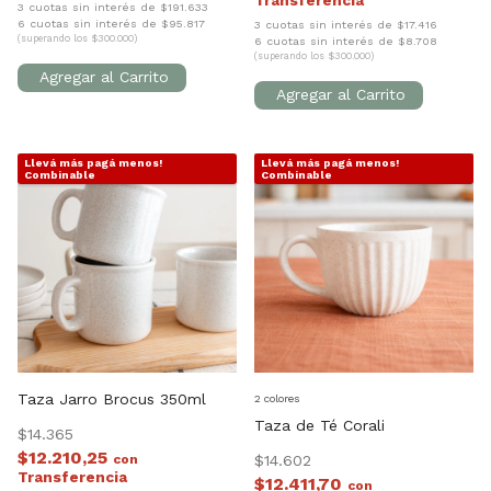
3 cuotas sin interés de $191.633
6 cuotas sin interés de $95.817
3 cuotas sin interés de $17.416
(superando los $300.000)
6 cuotas sin interés de $8.708
(superando los $300.000)
Llevá más pagá menos!
Llevá más pagá menos!
1
/
7
1
/
7
Combinable
Combinable
Taza Jarro Brocus 350ml
2 colores
Taza de Té Corali
$14.365
$12.210,25
con
$14.602
$12.411,70
con