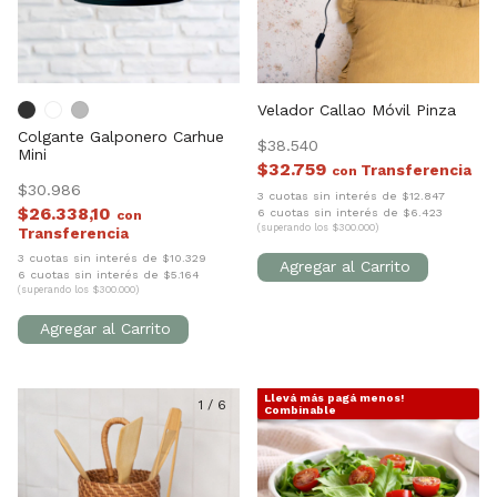
Velador Callao Móvil Pinza
Colgante Galponero Carhue
$38.540
Mini
$32.759
con
$30.986
3 cuotas sin interés de $12.847
$26.338,10
6 cuotas sin interés de $6.423
con
(superando los $300.000)
3 cuotas sin interés de $10.329
6 cuotas sin interés de $5.164
(superando los $300.000)
Llevá más pagá menos!
1
/
6
1
/
7
Combinable