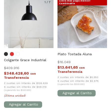
Llevá más pagá menos!
1
/
7
1
/
5
Combinable
Plato Tostada Aluna
Colgante Grace Industrial
$16.049
$13.641,65
$409.916
con
$348.428,60
con
3 cuotas sin interés de $5.350
6 cuotas sin interés de $2.675
3 cuotas sin interés de $136.639
(superando los $300.000)
6 cuotas sin interés de $68.319
(superando los $300.000)
¡Última unidad!