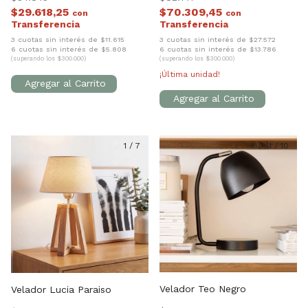
$29.618,25
$70.309,45
con
con
3 cuotas sin interés de $11.615
3 cuotas sin interés de $27.572
6 cuotas sin interés de $5.808
6 cuotas sin interés de $13.786
(superando los $300.000)
(superando los $300.000)
¡Última unidad!
1
/
7
1
/
10
Velador Teo Negro
Velador Lucia Paraiso