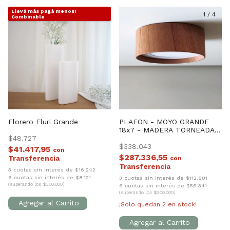
Llevá más pagá menos!
1
/
4
1
/
4
Combinable
Florero Fluri Grande
PLAFON - MOYO GRANDE
18x7 - MADERA TORNEADA
$48.727
LUZ CALIDA
$338.043
$41.417,95
con
$287.336,55
con
3 cuotas sin interés de $16.242
6 cuotas sin interés de $8.121
3 cuotas sin interés de $112.681
(superando los $300.000)
6 cuotas sin interés de $56.341
(superando los $300.000)
¡Solo quedan
2
en stock!