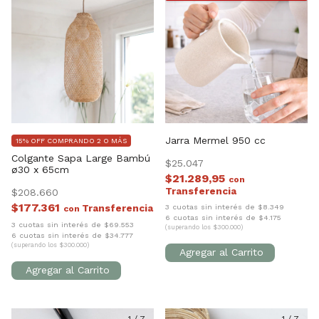
Jarra Mermel 950 cc
15% OFF COMPRANDO 2 O MÁS
Colgante Sapa Large Bambú
$25.047
ø30 x 65cm
$21.289,95
con
$208.660
$177.361
3 cuotas sin interés de $8.349
con
6 cuotas sin interés de $4.175
3 cuotas sin interés de $69.553
(superando los $300.000)
6 cuotas sin interés de $34.777
(superando los $300.000)