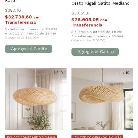
Rosa
Cesto Kigali Gatito Mediano
$38.516
$33.653
$32.738,60
con
$28.605,05
con
3 cuotas sin interés de $12.839
3 cuotas sin interés de $11.218
6 cuotas sin interés de $6.419
6 cuotas sin interés de $5.609
(superando los $300.000)
(superando los $300.000)
1
/
10
1
/
10
15% OFF COMPRANDO 2 O MÁS
15% OFF COMPRANDO 2 O MÁS