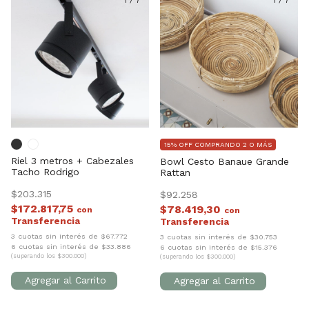
1
/
7
1
/
7
15% OFF COMPRANDO 2 O MÁS
Riel 3 metros + Cabezales
Bowl Cesto Banaue Grande
Tacho Rodrigo
Rattan
$203.315
$92.258
$172.817,75
$78.419,30
con
con
3 cuotas sin interés de $67.772
3 cuotas sin interés de $30.753
6 cuotas sin interés de $33.886
6 cuotas sin interés de $15.376
(superando los $300.000)
(superando los $300.000)