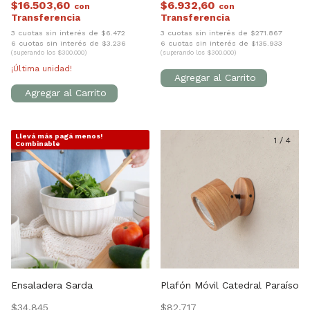
$16.503,60
$6.932,60
con
con
3 cuotas sin interés de $6.472
3 cuotas sin interés de $271.867
6 cuotas sin interés de $3.236
6 cuotas sin interés de $135.933
(superando los $300.000)
(superando los $300.000)
¡Última unidad!
Llevá más pagá menos!
1
/
5
1
/
4
Combinable
Ensaladera Sarda
Plafón Móvil Catedral Paraíso
$34.845
$82.717