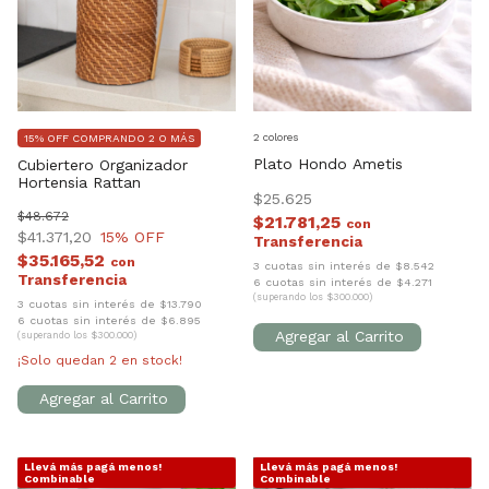
2 colores
15% OFF COMPRANDO 2 O MÁS
Plato Hondo Ametis
Cubiertero Organizador
Hortensia Rattan
$25.625
$48.672
$21.781,25
con
$41.371,20
15
% OFF
$35.165,52
con
3 cuotas sin interés de $8.542
6 cuotas sin interés de $4.271
(superando los $300.000)
3 cuotas sin interés de $13.790
6 cuotas sin interés de $6.895
(superando los $300.000)
¡Solo quedan
2
en stock!
Llevá más pagá menos!
Llevá más pagá menos!
1
/
7
1
/
7
Combinable
Combinable