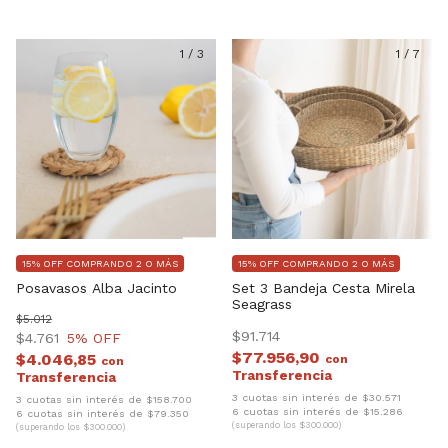
1
/
3
1
/
7
15% OFF COMPRANDO 2 O MÁS
15% OFF COMPRANDO 2 O MÁS
Posavasos Alba Jacinto
Set 3 Bandeja Cesta Mirela
Seagrass
$5.012
$91.714
$4.761
5
% OFF
$77.956,90
$4.046,85
con
con
3 cuotas sin interés de $30.571
3 cuotas sin interés de $158.700
6 cuotas sin interés de $15.286
6 cuotas sin interés de $79.350
(superando los $300.000)
(superando los $300.000)