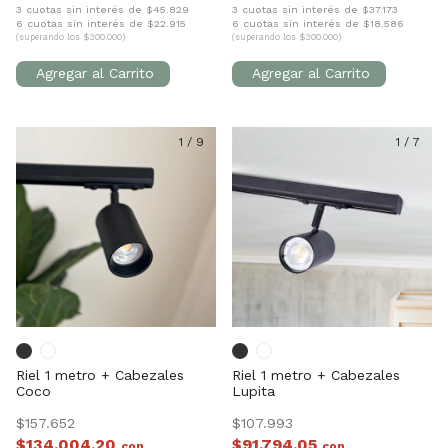
3 cuotas sin interés de $45.829
3 cuotas sin interés de $37.173
6 cuotas sin interés de $22.915
6 cuotas sin interés de $18.586
(superando los $300.000)
(superando los $300.000)
1
/
9
1
/
7
Riel 1 metro + Cabezales
Riel 1 metro + Cabezales
Coco
Lupita
$157.652
$107.993
$134.004,20
$91.794,05
con
con